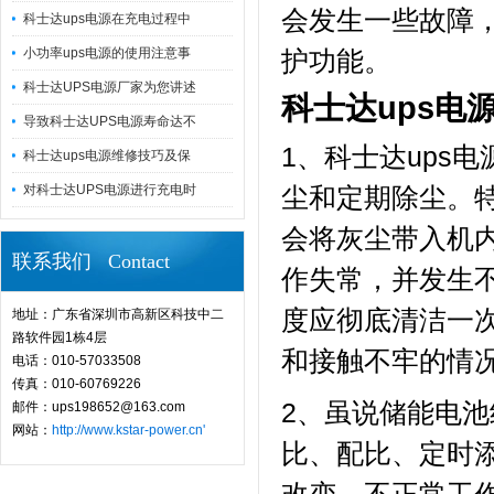
会发生一些故障，
科士达ups电源在充电过程中
小功率ups电源的使用注意事
护功能。
科士达UPS电源厂家为您讲述
科士达ups电
导致科士达UPS电源寿命达不
1、科士达ups
科士达ups电源维修技巧及保
对科士达UPS电源进行充电时
尘和定期除尘。
会将灰尘带入机
联系我们 Contact
作失常，并发生
度应彻底清洁一
地址：广东省深圳市高新区科技中二
路软件园1栋4层
和接触不牢的情
电话：010-57033508
传真：010-60769226
2、虽说储能电
邮件：ups198652@163.com
网站：
http://www.kstar-power.cn'
比、配比、定时