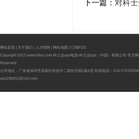
下一篇：
对科士
网站首页
|
关于我们
|
人才招聘
|
网站地图
|
订阅RSS
Copyright 2013
www.hitux.com
科士达ups电源-科士达ups（中国）有限公司-官方网站 版权
Reserved
公司地址：广东省深圳市高新区科技中二路软件园1栋4层 联系电话：010-5703350
ups198652@163.com