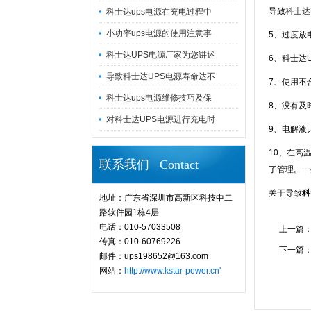
导致
科士达
科士达ups电源在充电过程中
小功率ups电源的使用注意事
5、过度放
科士达UPS电源厂家为您讲述
6、科士达
导致科士达UPS电源寿命达不
7、使用不
科士达ups电源维修技巧及保
8、没有及
对科士达UPS电源进行充电时
9、电解液
10、在高
联系我们 Contact
了管理。一
关于导致
科
地址：广东省深圳市高新区科技中二
路软件园1栋4层
电话：010-57033508
上一篇
传真：010-60769226
下一篇
邮件：ups198652@163.com
网站：
http://www.kstar-power.cn'