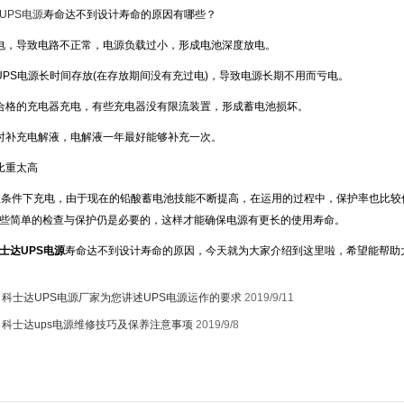
UPS电源
寿命达不到设计寿命的原因有哪些？
电，导致电路不正常，电源负载过小，形成电池深度放电。
UPS电源长时间存放(在存放期间没有充过电)，导致电源长期不用而亏电。
合格的充电器充电，有些充电器没有限流装置，形成蓄电池损坏。
时补充电解液，电解液一年最好能够补充一次。
比重太高
温条件下充电，由于现在的铅酸蓄电池技能不断提高，在运用的过程中，保护率也比较
些简单的检查与保护仍是必要的，这样才能确保电源有更长的使用寿命。
士达UPS电源
寿命达不到设计寿命的原因，今天就为大家介绍到这里啦，希望能帮助
：
科士达UPS电源厂家为您讲述UPS电源运作的要求
2019/9/11
：
科士达ups电源维修技巧及保养注意事项
2019/9/8