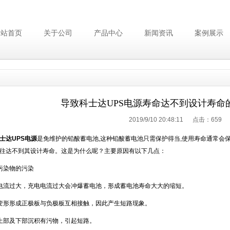
网站首页
关于公司
产品中心
新闻资讯
案例展示
导致科士达UPS电源寿命达不到设计寿命
2019/9/10 20:48:11 点击：
659
士达UPS电源
是免维护的铅酸蓄电池,这种铅酸蓄电池只需保护得当,使用寿命通常会保
往达不到其设计寿命。这是为什么呢？主要原因有以下几点：
污染物的污染
电流过大，充电电流过大会冲爆蓄电池，形成蓄电池寿命大大的缩短。
变形形成正极板与负极板互相接触，因此产生短路现象。
上部及下部沉积有污物，引起短路。